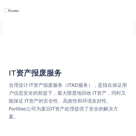
F
F
o
o
r
r
i
IT资产报废回收
Home
IT资产报废回收
i
t
t
t
e
t
c
e
c
IT资产报废服务
合
理
设计
IT资产报废服务（ITAD服务）
，
是
指
在保
证用
户信息安全的
前提
下，
最大
限度
地回
收
IT
资产
，同时
又
能保
证
IT
资产
的
安全
性
、高效
性
和环
境
友好
性。
Forittec公司
为
废
旧IT
资产
处
理
提供
了
安全的解决方
案。